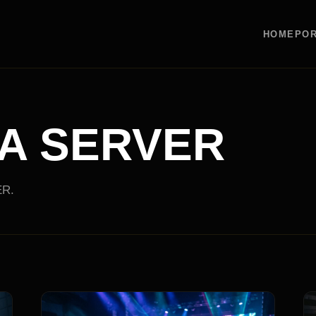
HOME
POR
IA SERVER
ER.