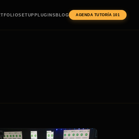
TFOLIO
SETUP
PLUGINS
BLOG
AGENDA TUTORÍA 101