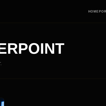
HOME
POR
ERPOINT
.