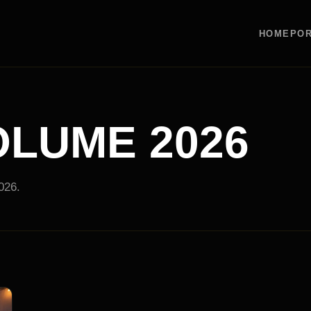
HOME
POR
OLUME 2026
026.